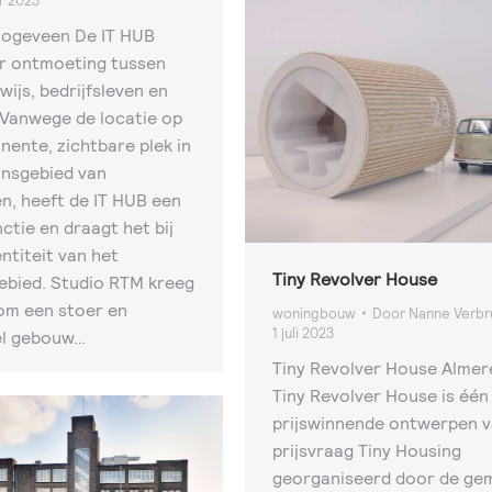
r 2023
oogeveen De IT HUB
r ontmoeting tussen
ijs, bedrijfsleven en
 Vanwege de locatie op
nente, zichtbare plek in
onsgebied van
, heeft de IT HUB een
ctie en draagt het bij
ntiteit van het
Tiny Revolver House
ebied. Studio RTM kreeg
om een stoer en
woningbouw
Door
Nanne Verb
1 juli 2023
el gebouw…
Tiny Revolver House Almer
Tiny Revolver House is één
prijswinnende ontwerpen v
prijsvraag Tiny Housing
georganiseerd door de ge