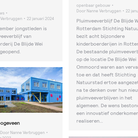
openbaar gebouw
Door
Nanne Verbruggen
22 jan
uws
 Verbruggen
22 januari 2024
Pluimveeverblijf De Blijde 
ember jongstleden is
Rotterdam Stichting Natu
eeverblijf van
bezit acht bijzondere
rderij De Blijde Wei
kinderboerderijen in Rotte
k geopend.
De bestaande pluimveeverb
op de locatie De Blijde Wei 
Ommoord waren aan verva
toe en dat heeft Stichting
Natuurstad ertoe aangeze
na te denken over hun nie
pluimveeverblijven in het
algemeen. De wens beston
een innovatief onderkomen
realiseren…
oogeveen
Door
Nanne Verbruggen