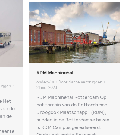
RDM Machinehal
onderwijs
Door
Nanne Verbruggen
ruggen
21 mei 2023
RDM Machinehal Rotterdam Op
e Het
het terrein van de Rotterdamse
 van de
Droogdok Maatschappij (RDM),
an de
midden in de Rotterdamse haven,
is RDM Campus gerealiseerd.
meente
Onder het motto Research,