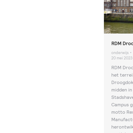
RDM Droo
onderwijs
20 mei 2023
RDM Droo
het terre
Droogdok
midden in
Stadshave
Campus ge
motto Res
Manufactu
herontwik