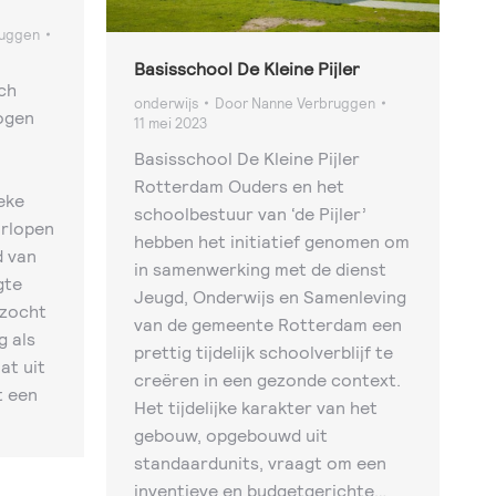
ruggen
Basisschool De Kleine Pijler
ch
onderwijs
Door
Nanne Verbruggen
ogen
11 mei 2023
Basisschool De Kleine Pijler
Rotterdam Ouders en het
eke
schoolbestuur van ‘de Pijler’
orlopen
hebben het initiatief genomen om
d van
in samenwerking met de dienst
gte
Jeugd, Onderwijs en Samenleving
ezocht
van de gemeente Rotterdam een
 als
prettig tijdelijk schoolverblijf te
at uit
creëren in een gezonde context.
t een
Het tijdelijke karakter van het
gebouw, opgebouwd uit
standaardunits, vraagt om een
inventieve en budgetgerichte…