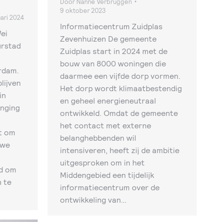
Door
Nanne Verbruggen
9 oktober 2023
uari 2024
Informatiecentrum Zuidplas
Wei
Zevenhuizen De gemeente
urstad
Zuidplas start in 2024 met de
bouw van 8000 woningen die
rdam.
daarmee een vijfde dorp vormen.
lijven
Het dorp wordt klimaatbestendig
in
en geheel energieneutraal
nging
ontwikkeld. Omdat de gemeente
het contact met externe
t om
belanghebbenden wil
uwe
intensiveren, heeft zij de ambitie
uitgesproken om in het
d om
Middengebied een tijdelijk
 te
informatiecentrum over de
ontwikkeling van…