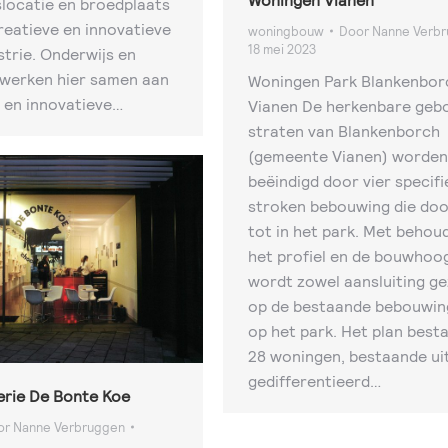
slocatie en broedplaats
reatieve en innovatieve
woningbouw
Door
Nanne Verb
18 mei 2023
trie. Onderwijs en
 werken hier samen aan
Woningen Park Blankenbor
 en innovatieve…
Vianen De herkenbare geb
straten van Blankenborch
(gemeente Vianen) worden
beëindigd door vier specifi
stroken bebouwing die do
tot in het park. Met behou
het profiel en de bouwhoo
wordt zowel aansluiting g
op de bestaande bebouwing
op het park. Het plan besta
28 woningen, bestaande ui
gedifferentieerd…
erie De Bonte Koe
or
Nanne Verbruggen