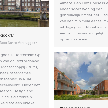
Almere. Een Tiny House is 
ander soort woning dan
gebruikelijk omdat het uit
van een minimum aantal m2
uitdaging van dit ontwerp i
een zo minimaal mogelijk
gdok 17
oppervlakte een…
Door
Nanne Verbruggen
gdok 17 Rotterdam Op
in van de Rotterdamse
 Maatschappij (RDM),
 het Rotterdamse
nsgebied, is RDM
realiseerd. Onder het
earch, Design and
ring is dit terrein
keld tot een unieke
Woningen Vianen