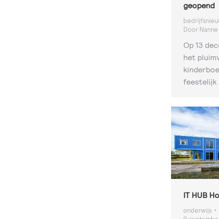
geopend
bedrijfsnie
Door
Nanne
Op 13 dec
het pluimv
kinderboe
feestelij
IT HUB H
onderwijs