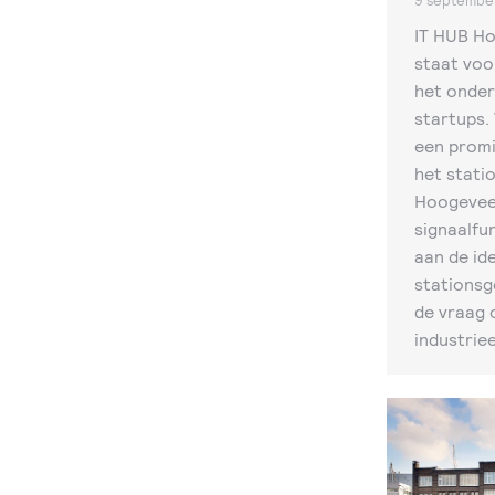
9 septembe
IT HUB H
staat voo
het onderw
startups.
een promi
het stati
Hoogeveen
signaalfun
aan de ide
stationsg
de vraag 
industrie