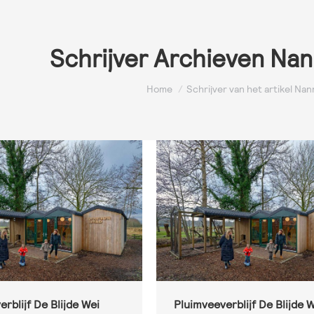
Schrijver Archieven
Nan
Je bent hier:
Home
Schrijver van het artikel N
rblijf De Blijde Wei
Pluimveeverblijf De Blijde 