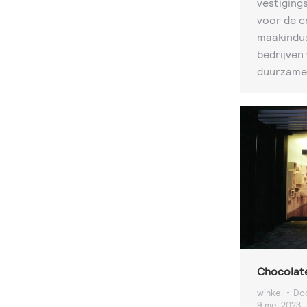
vestiging
voor de c
maakindus
bedrijven
duurzame
Chocolat
winkel
Do
9 mei 2023